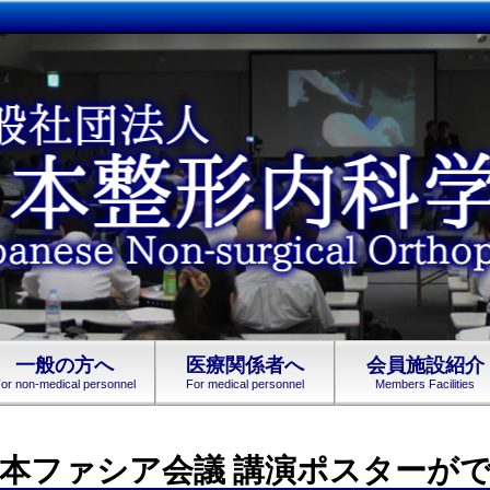
一般の方へ
医療関係者へ
会員施設紹介
or non-medical personnel
For medical personnel
Members Facilities
日本ファシア会議 講演ポスターが