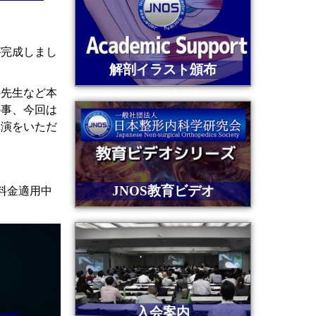
が完成しまし
解剖イラスト頒布
の先生など本
の事、今回は
講演をいただ
JNOS教育ビデオ
料金適用中
入会案内