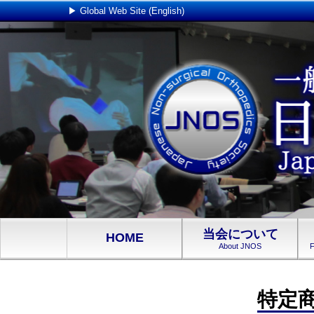
▶ Global Web Site (English)
当会について
HOME
About JNOS
F
特定