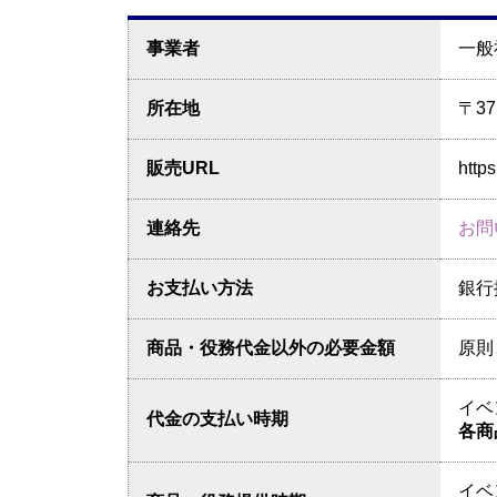
事業者
一般
所在地
〒3
販売URL
https
連絡先
お問
お支払い方法
銀行
商品・役務代金以外の必要金額
原則
イベ
代金の支払い時期
各商
イベ