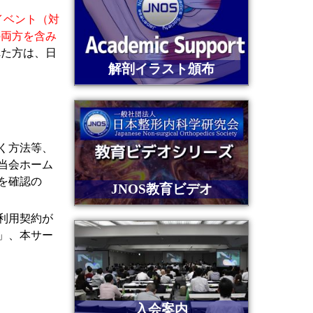
イベント（対
の両方を含み
れた方は、日
解剖イラスト頒布
く方法等、
当会ホーム
を確認の
JNOS教育ビデオ
利用契約が
」、本サー
入会案内