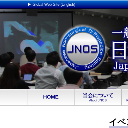
▶ Global Web Site (English)
当会について
HOME
About JNOS
F
イベ