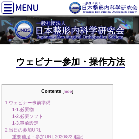
ウェビナー参加・操作方法
Contents
[
hide
]
1.ウェビナー事前準備
1-1.必要物
1-2.必要ソフト
1-3.事前設定
2.当日の参加URL
重要補足：参加URL 2020/8/2 追記