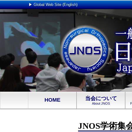
▶ Global Web Site (English)
当会について
HOME
About JNOS
F
JNOS学術