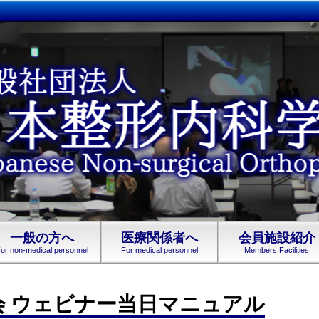
一般の方へ
医療関係者へ
会員施設紹介
or non-medical personnel
For medical personnel
Members Facilities
集会 ウェビナー当日マニュアル