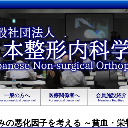
一般の方へ
医療関係者へ
会員施設紹介
or non-medical personnel
For medical personnel
Members Facilities
 痛みの悪化因子を考える ～貧血・