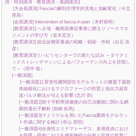
演・特別講演・教育講演・基調講演】
[大会長講演] Fasciaの解剖生理学的見地と加齢変化（今北
英高）
[会長講演] Intervention of fascia in pain（木村裕明）
[教育講演1] へき地・離島医療従事者に贈るリソースマネ
ジメントの学び方（並木宏文）
[教育講演2] 総合診療医養成の戦略・戦術・作戦（白石 吉
彦）
[教育講演3]リハビリセンターでの新たな試み ～ダイナミ
ックストレッチマシンによるパフォーマンス向上を目指し
て～（田中 稔）
[一般演題]
[一般演題1] 変形性膝関節症モデルラットの膝蓋下脂肪
体線維化におけるマクロファージの性質と低出力超音
波パルス療法が与える影響 (北川 崇)
[一般演題2]前十字靭帯損傷後の自己治癒能に関わる網
羅的遺伝子解析 (加納 拓馬)
[一般演題3]マトリゲルを用いたFascia重積モデルラッ
ト作成に関する検討 (寺山 奨悟)
[一般演題4]全身性エリテマトーデス、多発筋炎におけ
る筋膜・筋肉における感覚神経の分布と症状の差異に